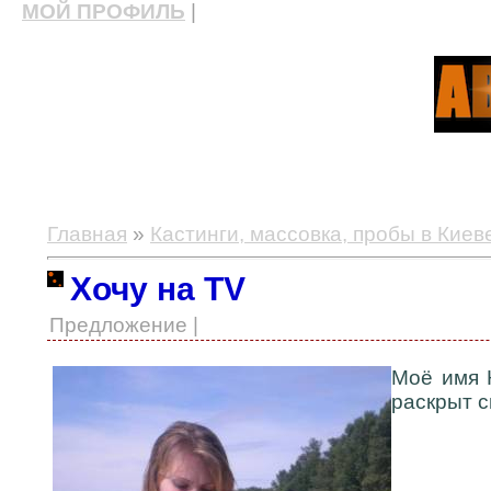
МОЙ ПРОФИЛЬ
|
актерские курсы, школа актерского мастерства
Главная
»
Кастинги, массовка, пробы в Киев
Хочу на ТV
Предложение |
Моё имя К
раскрыт с