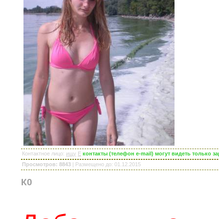
Контактное лицо
:
ищу
E
контакты (телефон e-mail) могут видеть только 
Просмотров: 8843
|
Размещено до
: 01.12.2015
К0