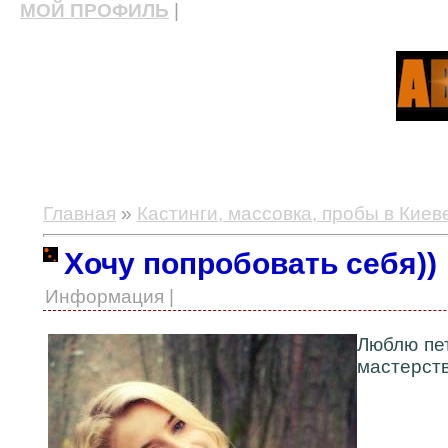
МОЙ ПРОФИЛЬ
|
актерские курсы, школа актерского мастерства
Главная
»
Кастинги, массовка, пробы в Киев
Хочу попробовать себя))
Информация |
Люблю пет
мастерств