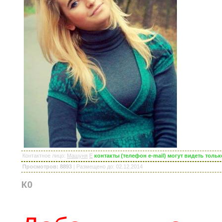
Контактное лицо
:
Машуня
E
контакты (телефон e-mail) могут видеть тол
Просмотров: 8893
|
Размещено до
: 02.12.2014
К0