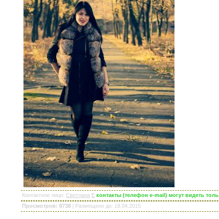
Контактное лицо
:
Светлана
E
контакты (телефон e-mail) могут видеть то
Просмотров: 8738
|
Размещено до
: 18.04.2015