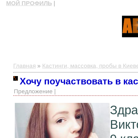
МОЙ ПРОФИЛЬ
|
актерские курсы, школа актерского мастерства
Главная
»
Кастинги, массовка, пробы в Киев
Хочу поучаствовать в ка
Предложение |
Здр
Викт