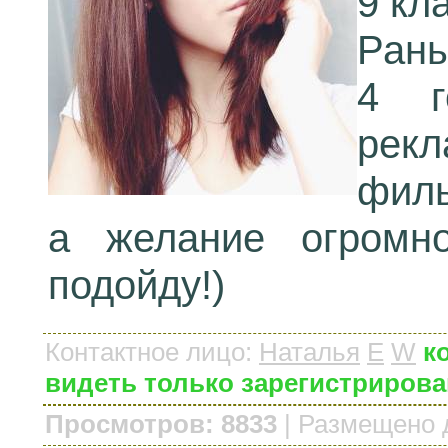
9 кл
Ран
4 г
рек
филь
а желание огромн
подойду!)
Контактное лицо
:
Наталья
E
W
к
видеть только зарегистриров
Просмотров: 8833
|
Размещено 