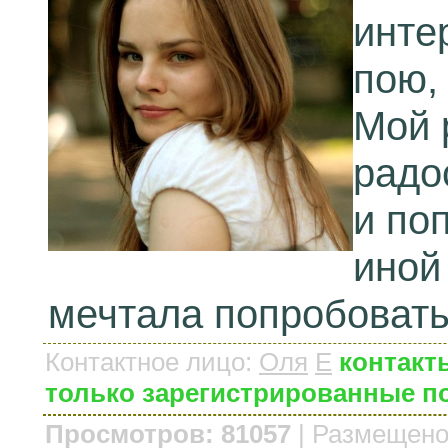
инте
пою,
Мой р
радо
и по
иной 
мечтала попробовать 
Контактное лицо
:
Оля
E
контакт
только зарегистрированные п
Просмотров: 81057
|
Размещено