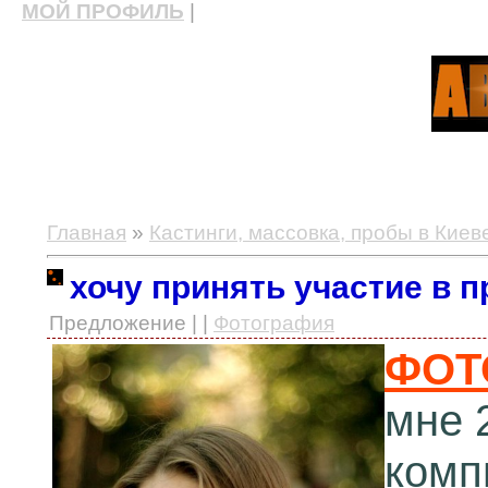
МОЙ ПРОФИЛЬ
|
актерские курсы, школа актерского мастерства
Главная
»
Кастинги, массовка, пробы в Киев
хочу принять участие в п
Предложение | |
Фотография
ФОТ
мне 2
комп