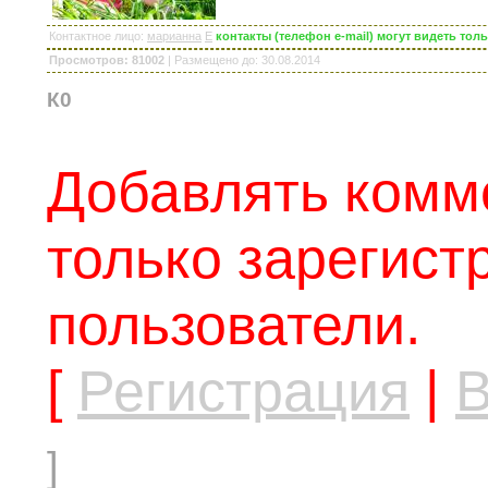
Контактное лицо
:
марианна
E
контакты (телефон e-mail) могут видеть то
Просмотров: 81002
|
Размещено до
: 30.08.2014
К0
Добавлять комм
только зарегис
пользователи.
[
Регистрация
|
В
]