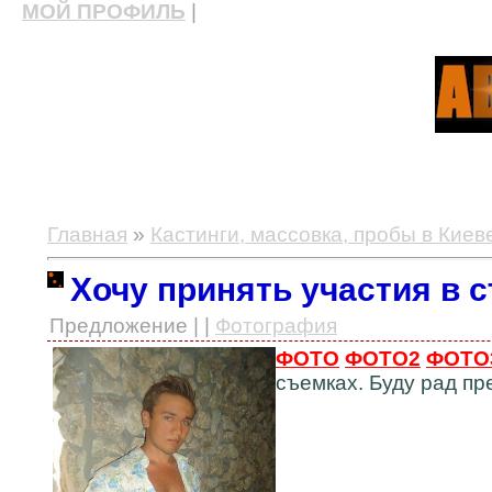
МОЙ ПРОФИЛЬ
|
актерские курсы, школа актерского мастерства
Главная
»
Кастинги, массовка, пробы в Киев
Хочу принять участия в 
Предложение | |
Фотография
ФОТО
ФОТО2
ФОТО
съемках. Буду рад п