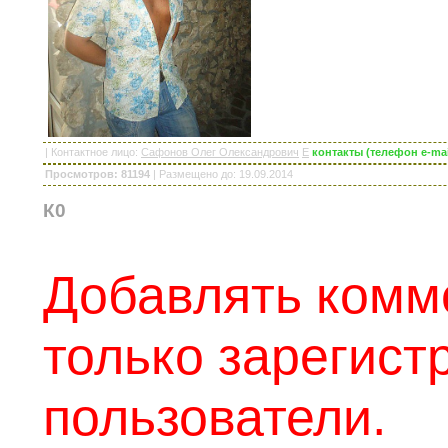
|
Контактное лицо
:
Сафонов Олег Олександрович
E
контакты (телефон e-ma
Просмотров: 81194
|
Размещено до
: 19.09.2014
К0
Добавлять комм
только зарегис
пользователи.