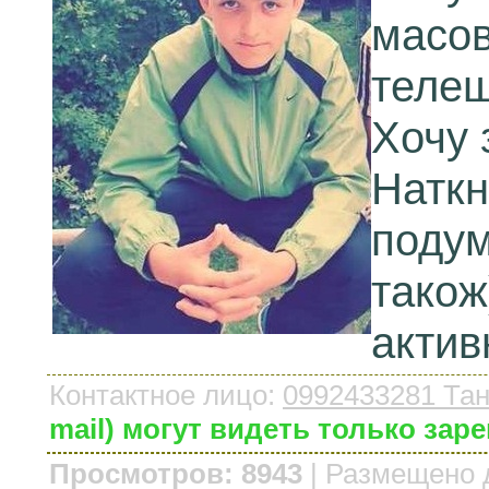
масовц
телеш
Хочу 
Наткн
подум
також
актив
Контактное лицо
:
0992433281 Та
mail) могут видеть только за
Просмотров: 8943
|
Размещено 