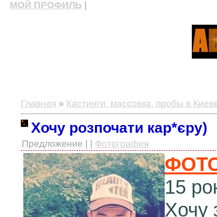
МОЙ ПРОФИЛЬ
|
актерские курсы, школа актерского мастерства
Главная
»
Кастинги, массовка, пробы в Киев
Хочу розпочати кар*єру)
Предложение | |
Фотография
ФОТ
15 ро
Хочу 