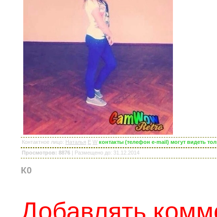
Контактное лицо
:
Наталья
E
W
контакты (телефон e-mail) могут видеть т
Просмотров: 8876
|
Размещено до
: 31.12.2014
К0
Добавлять комм