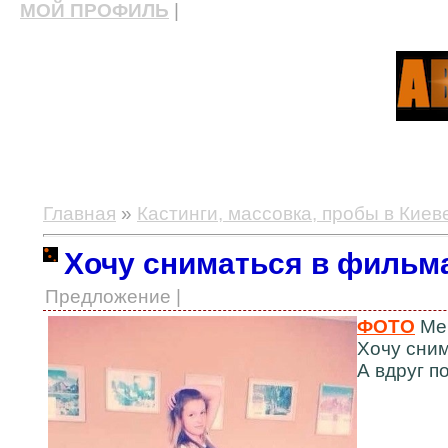
МОЙ ПРОФИЛЬ
|
актерские курсы, школа актерского мастерства
Главная
»
Кастинги, массовка, пробы в Киев
Хочу сниматься в фильм
Предложение |
ФОТО
Мен
Хочу сним
А вдруг 