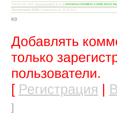
Контактное лицо
:
Кислинський Р. В.
E
W
контакты (телефон e-mail) могут 
Просмотров: 81160
|
Размещено до
: 18.05.2014
К0
Добавлять комм
только зарегис
пользователи.
[
Регистрация
|
В
]