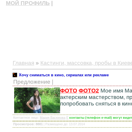
МОЙ ПРОФИЛЬ
|
актерские курсы, школа актерского мастерства
Главная
»
Кастинги, массовка, пробы в Киев
Хочу сниматься в кино, сериалах или рекламе
Предложение |
ФОТО
ФОТО2
Мое имя Мар
актерским мастерством, пр
попробовать сняться в кин
Контактное лицо
:
Мария Васюнова
E
контакты (телефон e-mail) могут вид
Просмотров: 8881
|
Размещено до
: 13.07.2014