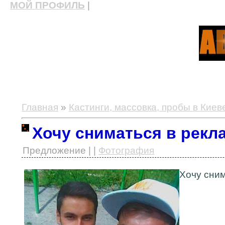
МОЙ ПРОФИЛЬ
|
актерские курсы, школа актерского мастерства
Главная
»
Кастинги, массовка, пробы в Киев
Хочу сниматься в рекл
Предложение | |
Фотография
Хочу сним