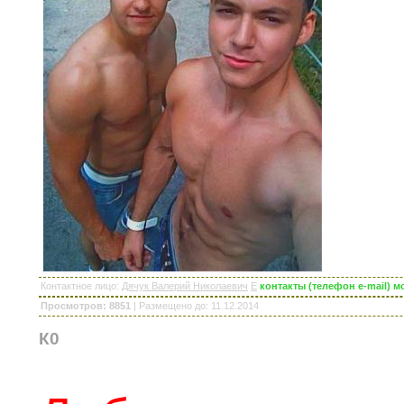
Контактное лицо
:
Дячук Валерий Николаевич
E
контакты (телефон e-mail) 
Просмотров: 8851
|
Размещено до
: 11.12.2014
К0