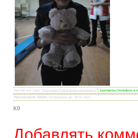
Контактное лицо
:
Толкунова Олександра Андреевна
E
контакты (телефон e-
Просмотров: 81024
|
Размещено до
: 28.02.2015
К0
Добавлять комм