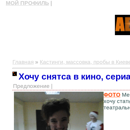
МОЙ ПРОФИЛЬ
|
актерские курсы, школа актерского мастерства
Главная
»
Кастинги, массовка, пробы в Киев
Хочу снятса в кино, сери
Предложение |
ФОТО
Мен
хочу стат
театральн