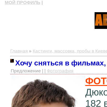
МОЙ ПРОФИЛЬ
|
актерские курсы, школа актерского мастерства
Главная
»
Кастинги, массовка, пробы в Киев
Хочу сняться в фильмах,
Предложение | |
Фотография
ФОТ
Дюко
182 