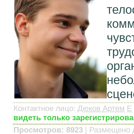
тело
комм
чувс
труд
орга
небо
сцен
Контактное лицо
:
Дюков Артем
E
видеть только зарегистриров
Просмотров: 8923
|
Размещено 