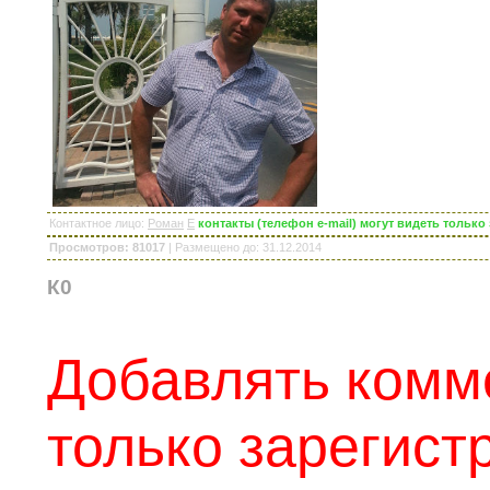
Контактное лицо
:
Роман
E
контакты (телефон e-mail) могут видеть тольк
Просмотров: 81017
|
Размещено до
: 31.12.2014
К0
Добавлять комм
только зарегис