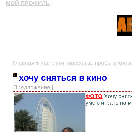
МОЙ ПРОФИЛЬ
|
актерские курсы, школа актерского мастерства
Главная
»
Кастинги, массовка, пробы в Киев
хочу сняться в кино
Предложение |
ФОТО
Хочу снять
умею играть на м