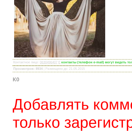
Контактное лицо
:
0630496407
E
контакты (телефон e-mail) могут видеть 
Просмотров: 8934
|
Размещено до
: 21.05.2015
К0
Добавлять комм
только зарегис