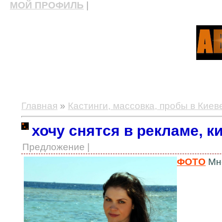
МОЙ ПРОФИЛЬ
|
актерские курсы, школа актерского мастерства
Главная
»
Кастинги, массовка, пробы в Киев
хочу снятся в рекламе, к
Предложение |
ФОТО
Мне