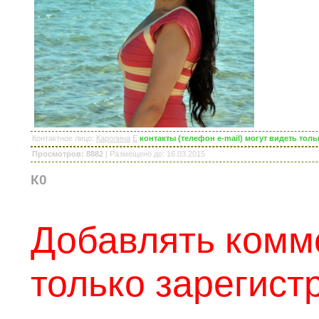
Контактное лицо
:
Каролина
E
контакты (телефон e-mail) могут видеть то
Просмотров: 8882
|
Размещено до
: 16.03.2015
К0
Добавлять комм
только зарегис