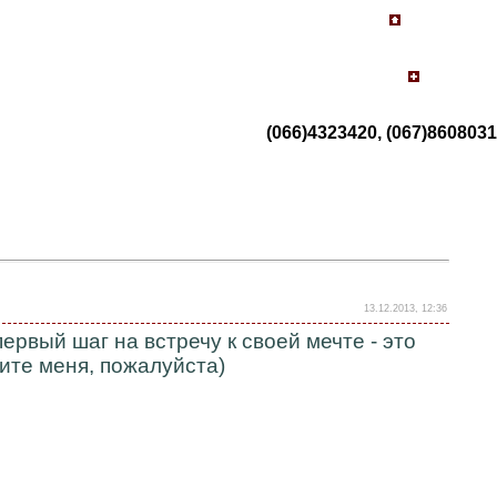
(066)4323420, (067)8608031
13.12.2013, 12:36
ервый шаг на встречу к своей мечте - это
ите меня, пожалуйста)