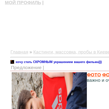
МОЙ ПРОФИЛЬ
|
актерские курсы, школа актерского мастерства
Главная
»
Кастинги, массовка, пробы в Киев
хочу стать СКРОМНЫМ украшением вашего фильма)))
Предложение |
ФОТО
ФО
важно и о