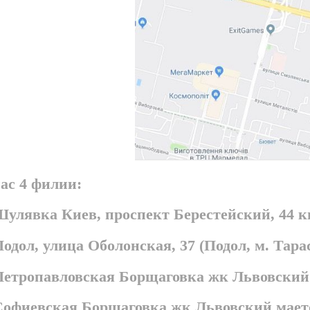
ас 4 филии:
Шулявка Киев, проспект Берестейский, 44 
Подол, улица Оболонская, 37 (Подол, м. Та
 Петропавловская Борщаговка жк Львовский
 Софиевская Борщаговка жк Львовский мает