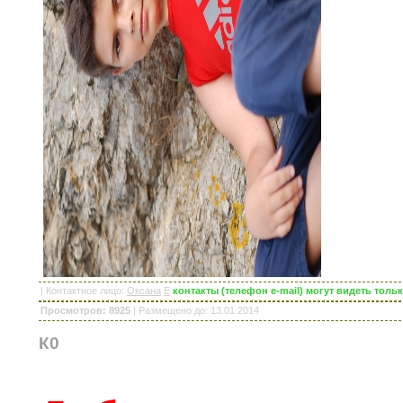
|
Контактное лицо
:
Оксана
E
контакты (телефон e-mail) могут видеть тол
Просмотров: 8925
|
Размещено до
: 13.01.2014
К0