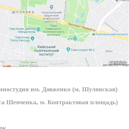
киностудия им. Довженко (м. Шулявская)
раса Шевченка, м. Контрактовая площадь)
ок