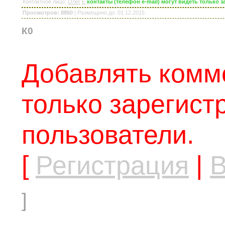
Контактное лицо
:
Олег
E
контакты (телефон e-mail) могут видеть только
Просмотров: 8860
|
Размещено до
: 01.12.2015
К0
Добавлять комм
только зарегис
пользователи.
[
Регистрация
|
В
]