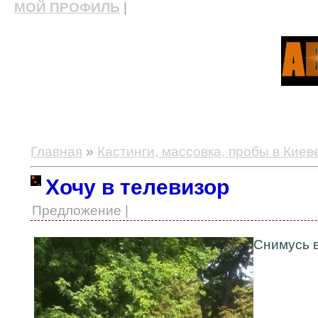
МОЙ ПРОФИЛЬ
|
актерские курсы, школа актерского мастерства
Главная
»
Кастинги, массовка, пробы в Киев
Хочу в телевизор
Предложение |
Снимусь в