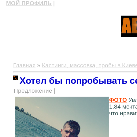
МОЙ ПРОФИЛЬ
|
актерские курсы, школа актерского мастерства
Главная
»
Кастинги, массовка, пробы в Киев
Хотел бы попробывать се
Предложение |
ФОТО
Увл
1.84 мечт
что нрави