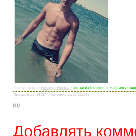
Контактное лицо
:
Романчук Евгений
E
контакты (телефон e-mail) могут ви
Просмотров: 81027
|
Размещено до
: 26.02.2015
К0
Добавлять комм