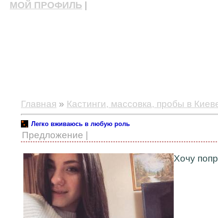
МОЙ ПРОФИЛЬ
|
актерские курсы, школа актерского мастерства
Главная
»
Кастинги, массовка, пробы в Киев
Легко вживаюсь в любую роль
Предложение |
Хочу попр