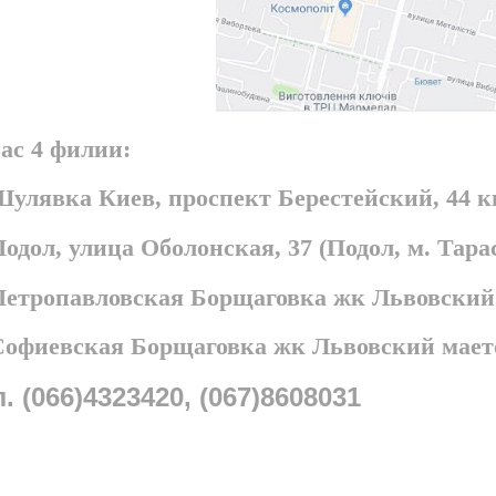
ас 4 филии:
Шулявка Киев, проспект Берестейский, 44 
Подол, улица Оболонская, 37 (Подол, м. Та
 Петропавловская Борщаговка жк Львовский
 Софиевская Борщаговка жк Львовский мает
л. (066)4323420, (067)8608031
ABSTAR ©