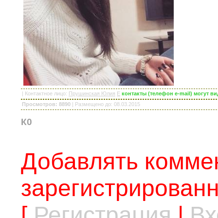
|
Контактное лицо
:
Прушинская Юлия
E
контакты (телефон e-mail) могут 
Просмотров: 8890
|
Размещено до
: 08.03.2015
К0
Добавлять коммен
зарегистрированн
[
Регистрация
|
Вх