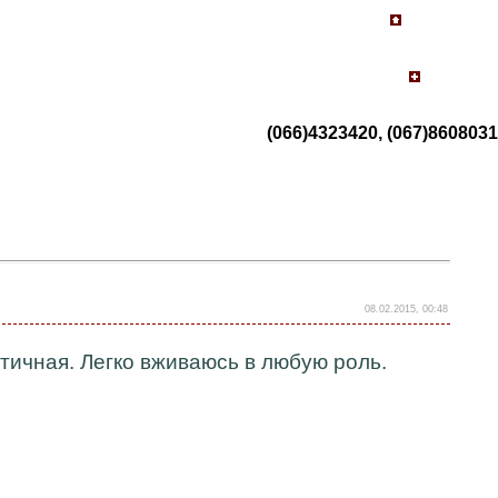
(066)4323420, (067)8608031
08.02.2015, 00:48
тичная. Легко вживаюсь в любую роль.