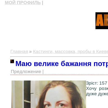
МОЙ ПРОФИЛЬ
|
актерские курсы, школа актерского мастерства
Главная
»
Кастинги, массовка, пробы в Киев
Маю велике бажання потр
Предложение |
Зріст: 157 
Хочу розк
дуже дуже