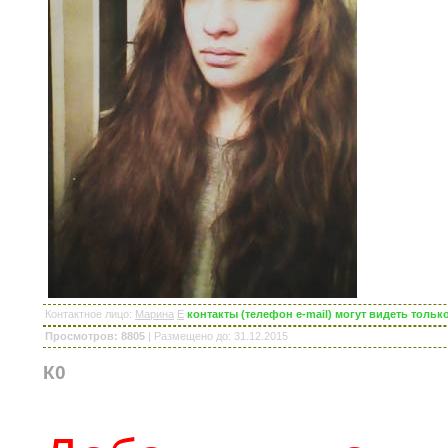
Контактное лицо
:
Марина
E
контакты (телефон e-mail) могут видеть толь
Просмотров: 8805
|
Размещено до
: 31.12.2015
К0