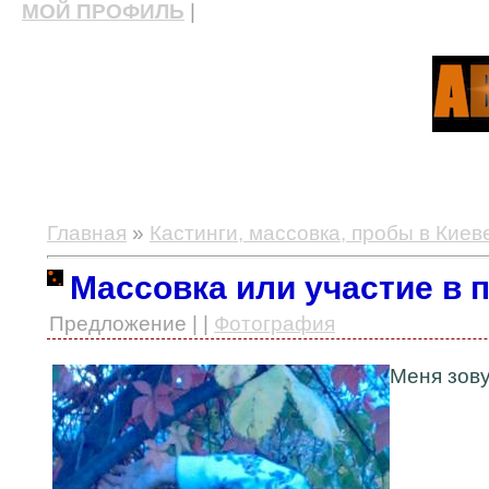
МОЙ ПРОФИЛЬ
|
актерские курсы, школа актерского мастерства
Главная
»
Кастинги, массовка, пробы в Киев
Массовка или участие в 
Предложение | |
Фотография
Меня зову