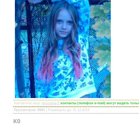
Контактное лицо
:
Ангелина
E
контакты (телефон e-mail) могут видеть то
Просмотров: 8991
|
Размещено до
: 31.12.2014
К0