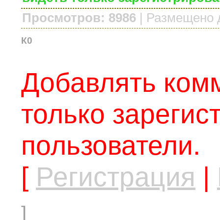
Просмотров: 8986
|
Размещено 
К0
Добавлять ком
только зарегис
пользователи.
[
Регистрация
|
]