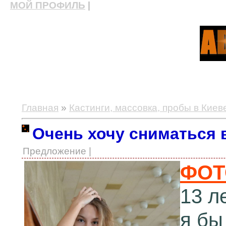
МОЙ ПРОФИЛЬ
|
актерские курсы, школа актерского мастерства
Главная
»
Кастинги, массовка, пробы в Киев
Очень хочу сниматься в
Предложение |
ФОТ
13 л
я бы