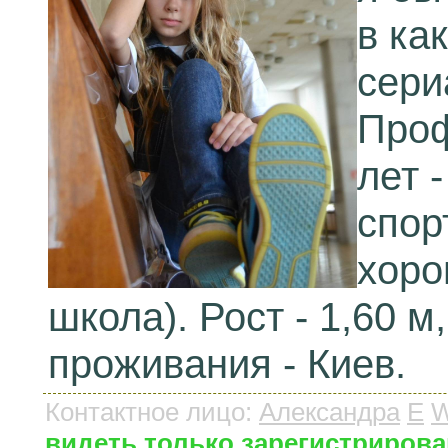
в ка
сери
Проф
лет 
спор
хоро
школа). Рост - 1,60 м,
проживания - Киев.
Контактное лицо
:
Александра
E
видеть только зарегистриров