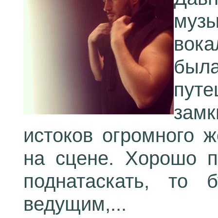
муз
вока
был
пут
замк
истоков огромного ж
на сцене. Хорошо п
поднатаскать, то 
ведущим,...