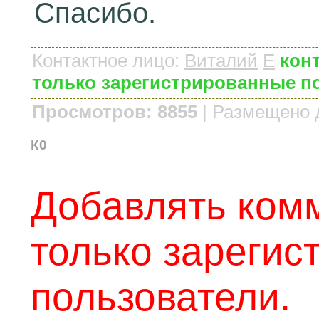
Спасибо.
Контактное лицо
:
Виталий
E
конт
только зарегистрированные п
Просмотров: 8855
|
Размещено 
К0
Добавлять ком
только зарегис
пользователи.