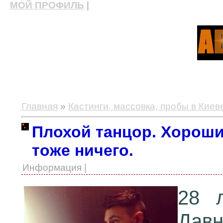
МОЙ ПРОФИЛЬ
|
актерские курсы, школа актерского мастерства
Главная
»
Кастинги, массовка, пробы в Киев
Плохой танцор. Хороши
тоже ничего.
Информация |
28 
Дав