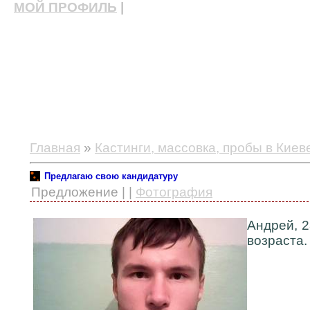
МОЙ ПРОФИЛЬ
|
актерские курсы, школа актерского мастерства
Главная
»
Кастинги, массовка, пробы в Киев
Предлагаю свою кандидатуру
Предложение | |
Фотография
Андрей, 2
возраста