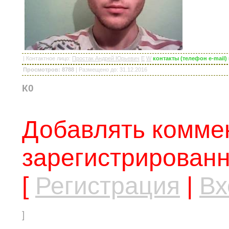
|
Контактное лицо
:
Простак Андрей Юрьевич
E
W
контакты (телефон e-mail
Просмотров: 8788
|
Размещено до
: 31.12.2016
К0
Добавлять коммен
зарегистрированн
[
Регистрация
|
Вх
]