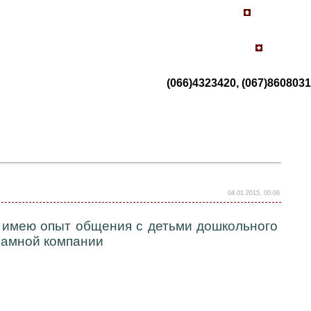
(066)4323420, (067)8608031
04.01.2015, 00:06
г, имею опыт общения с детьми дошкольного
ламной компании