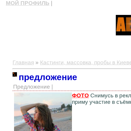
МОЙ ПРОФИЛЬ
|
актерские курсы, школа актерского мастерства
Главная
»
Кастинги, массовка, пробы в Киев
предложение
Предложение |
ФОТО
Снимусь в рекл
приму участие в съём