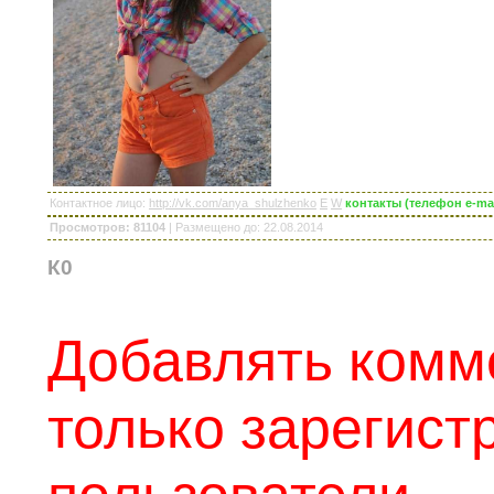
Контактное лицо
:
http://vk.com/anya_shulzhenko
E
W
контакты (телефон e-ma
Просмотров: 81104
|
Размещено до
: 22.08.2014
К0
Добавлять комм
только зарегис