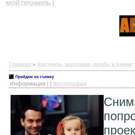
МОЙ ПРОФИЛЬ
|
актерские курсы, школа актерского мастерства
Главная
»
Кастинги, массовка, пробы в Киеве
Прийдем на съемку
Информация | |
Фотография
Сним
попр
проек