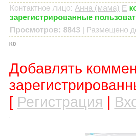
Контактное лицо
:
Анна (мама)
E
к
зарегистрированные пользова
Просмотров: 8843
|
Размещено д
К0
Добавлять коммен
зарегистрированн
[
Регистрация
|
Вх
]