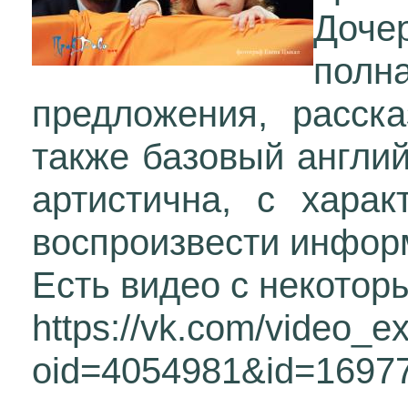
Доче
полн
предложения, расск
также базовый англий
артистична, с хара
воспроизвести инфор
Есть видео с некото
https://vk.com/video_e
oid=4054981&id=1697