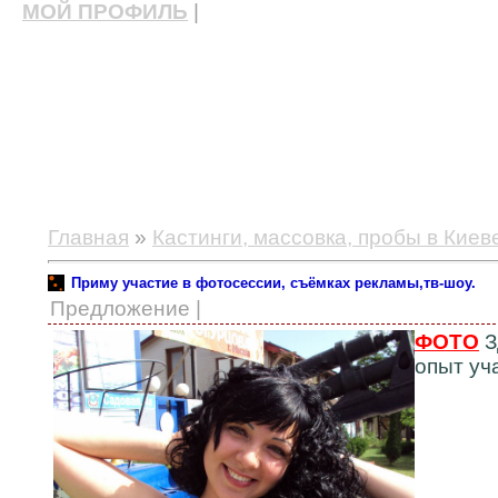
МОЙ ПРОФИЛЬ
|
актерские курсы, школа актерского мастерства
Главная
»
Кастинги, массовка, пробы в Киев
Приму участие в фотосессии, съёмках рекламы,тв-шоу.
Предложение |
ФОТО
З
опыт уч