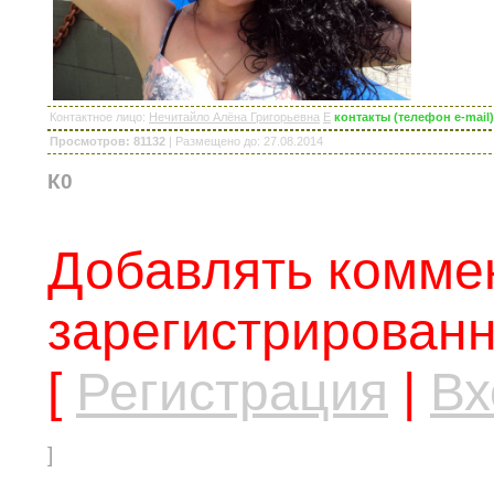
Контактное лицо
:
Нечитайло Алёна Григорьевна
E
контакты (телефон e-mail
Просмотров: 81132
|
Размещено до
: 27.08.2014
К0
Добавлять коммен
зарегистрированн
[
Регистрация
|
Вх
]