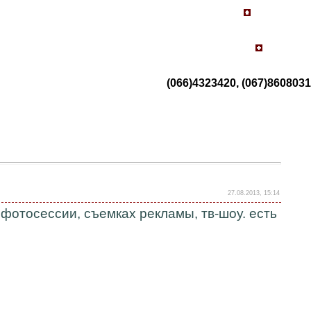
(066)4323420, (067)8608031
27.08.2013, 15:14
 фотосессии, съемках рекламы, тв-шоу. есть