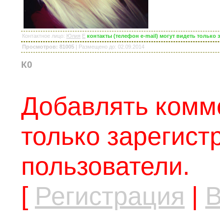
Контактное лицо
:
Юлия
E
контакты (телефон e-mail) могут видеть тольк
Просмотров: 81005
|
Размещено до
: 02.09.2014
К0
Добавлять комм
только зарегис
пользователи.
[
Регистрация
|
В