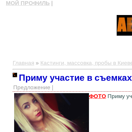
МОЙ ПРОФИЛЬ
|
актерские курсы, школа актерского мастерства
Главная
»
Кастинги, массовка, пробы в Киев
Приму участие в съемках 
Предложение |
ФОТО
Приму уч