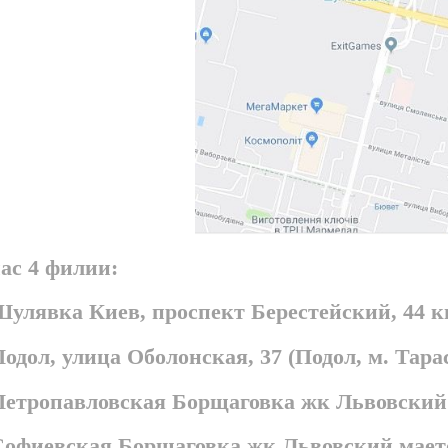
ас 4 филии:
Шулявка Киев, проспект Берестейский, 44 
Подол, улица Оболонская, 37 (Подол, м. Та
 Петропавловская Борщаговка жк Львовский
 Софиевская Борщаговка жк Львовский мает