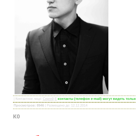
|
Контактное лицо
:
Сергей
E
контакты (телефон e-mail) могут видеть тол
Просмотров: 8946
|
Размещено до
: 12.12.2014
К0