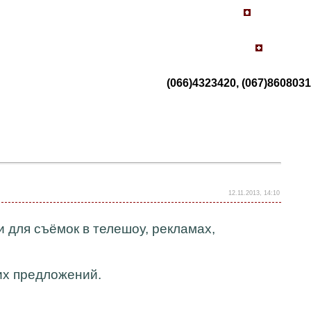
(066)4323420, (067)8608031
12.11.2013, 14:10
и для съёмок в телешоу, рекламах,
их предложений.