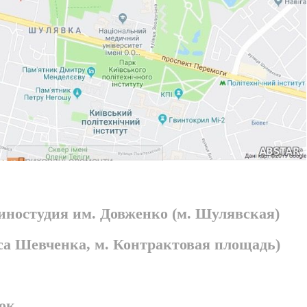
киностудия им. Довженко (м. Шулявская)
раса Шевченка, м. Контрактовая площадь)
ок