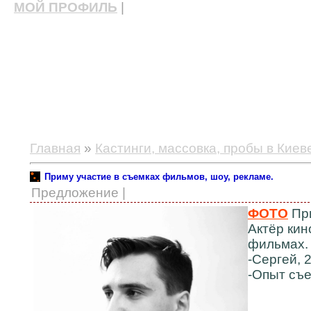
МОЙ ПРОФИЛЬ
|
актерские курсы, школа актерского мастерства
Главная
»
Кастинги, массовка, пробы в Киев
Приму участие в съемках фильмов, шоу, рекламе.
Предложение |
ФОТО
При
Актёр кин
фильмах.
-Сергей, 2
-Опыт съе