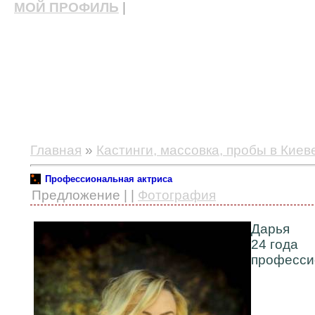
МОЙ ПРОФИЛЬ
|
актерские курсы, школа актерского мастерства
Главная
»
Кастинги, массовка, пробы в Киев
Профессиональная актриса
Предложение | |
Фотография
Дарья
24 года
професси