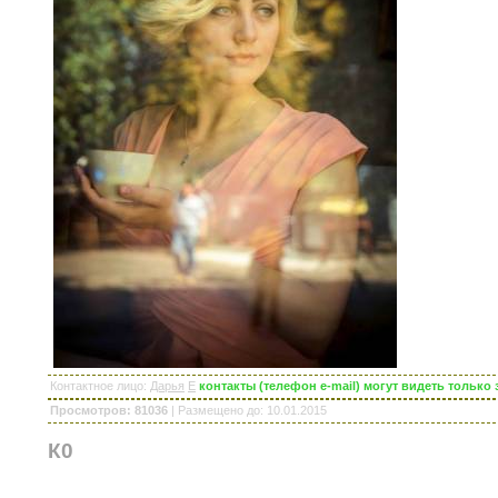
Контактное лицо
:
Дарья
E
контакты (телефон e-mail) могут видеть тольк
Просмотров: 81036
|
Размещено до
: 10.01.2015
К0