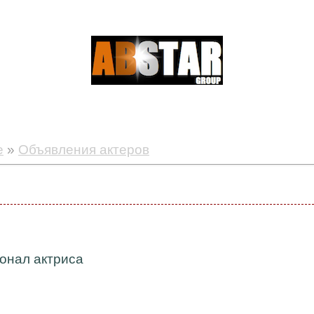
е
»
Объявления актеров
онал актриса