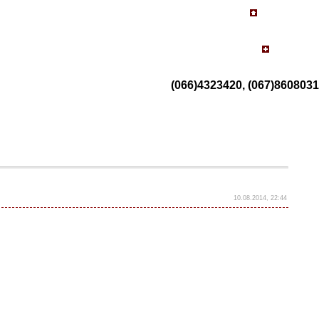
(066)4323420, (067)8608031
10.08.2014, 22:44