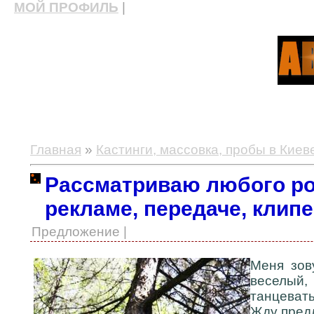
МОЙ ПРОФИЛЬ
|
актерские курсы, школа актерского мастерства
Главная
»
Кастинги, массовка, пробы в Киев
Рассматриваю любого ро
рекламе, передаче, клипе
Предложение |
Меня зов
веселый
танцевать
Жду пред