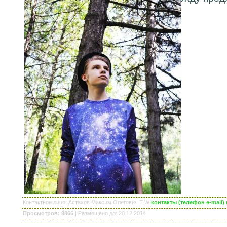
Контактное лицо
:
Астахов Максим Олегович
E
W
контакты (телефон e-mail
Просмотров: 8866
|
Размещено до
: 20.12.2014