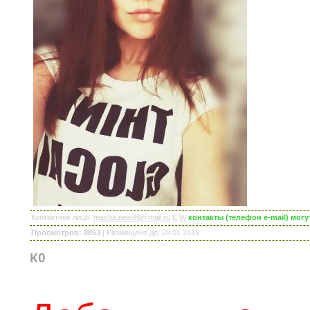
Контактное лицо
:
masha.new99@mail.ru
E
W
контакты (телефон e-mail) мог
Просмотров: 8853
|
Размещено до
: 28.01.2015
К0