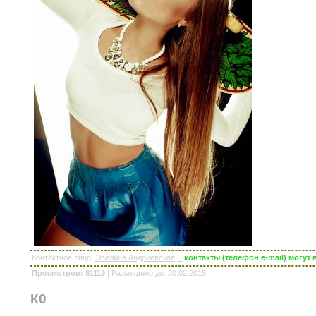
Контактное лицо
:
Эвелина Андриевская
E
контакты (телефон e-mail) могут
Просмотров: 81119
|
Размещено до
: 20.02.2015
К0