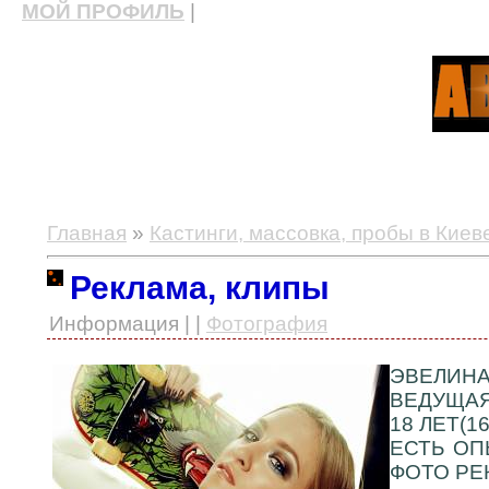
МОЙ ПРОФИЛЬ
|
актерские курсы, школа актерского мастерства
Главная
»
Кастинги, массовка, пробы в Киев
Реклама, клипы
Информация | |
Фотография
ЭВЕЛИНА
ВЕДУЩАЯ
18 ЛЕТ(16
ЕСТЬ ОП
ФОТО РЕ