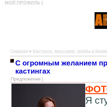
МОЙ ПРОФИЛЬ
|
актерские курсы, школа актерского мастерства
Главная
»
Кастинги, массовка, пробы в Киев
С огромным желанием пр
кастингах
Предложение |
ФОТ
Я ст