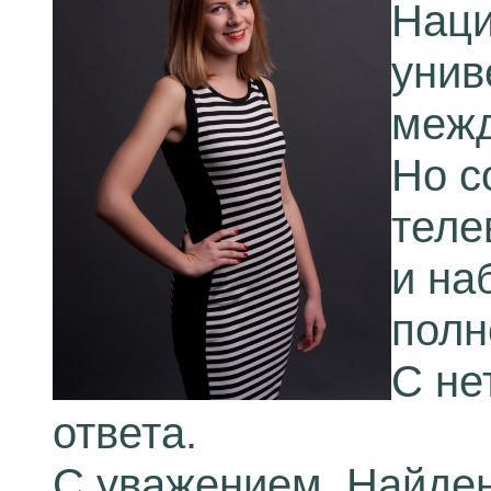
Наци
унив
межд
Но с
теле
и на
полн
С не
ответа.
С уважением, Найде