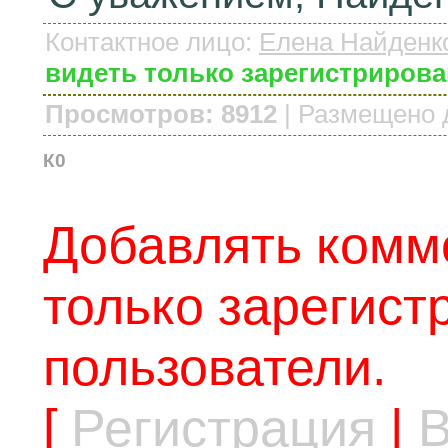
Контактное лицо
:
Елена Найденк
видеть только зарегистриров
Просмотров: 8912
|
Размещено 
К0
Добавлять комм
только зарегис
пользователи.
[
Регистрация
|
В