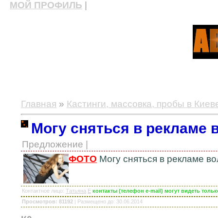
МОЙ ПРОФИЛЬ
|
актерские курсы, школа актерского мастерства
Главная
»
Кастинги, массовка, пробы в Киев
Могу сняться в рекламе 
Предложение |
ФОТО
Могу сняться в рекламе во
Контактное лицо
:
Татьяна
E
контакты (телефон e-mail) могут видеть тол
Просмотров: 81192
|
Размещено до
: 30.06.2014