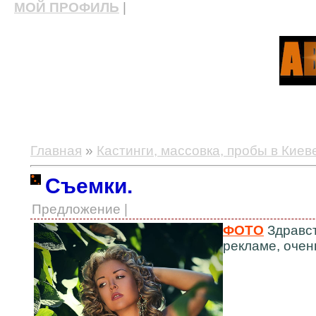
МОЙ ПРОФИЛЬ
|
актерские курсы, школа актерского мастерства
Главная
»
Кастинги, массовка, пробы в Киев
Съемки.
Предложение |
ФОТО
Здравст
рекламе, очен