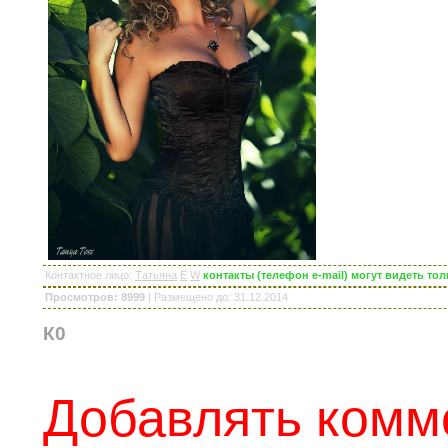
Контактное лицо
:
Татьяна
E
W
контакты (телефон e-mail) могут видеть т
Просмотров: 8999
|
Размещено до
: 31.12.2014
К0
Добавлять комм