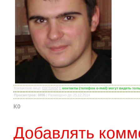
Контактное лицо
:
ЕВГЕНИЙ
E
контакты (телефон e-mail) могут видеть то
Просмотров: 8896
|
Размещено до
: 25.12.2014
К0
Добавлять комм