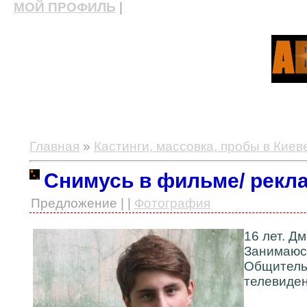
МОЙ ПРОФИЛЬ
|
актерские курсы, школа актерского мастерства
Главная
»
Кастинги, массовка, пробы в Киев
Снимусь в фильме/ реклам
Предложение | |
Фотография
16 лет. Д
Занимаюсь
Общитель
телевиде