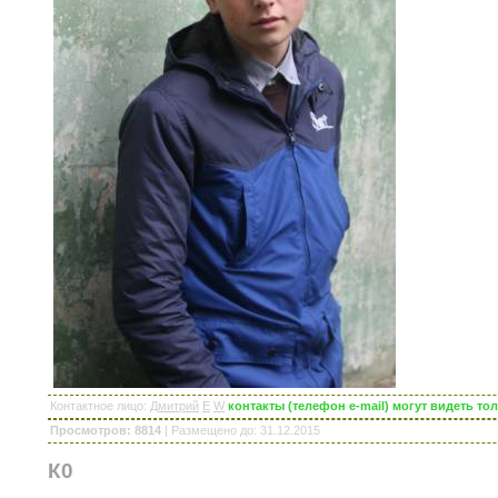
Контактное лицо
:
Дмитрий
E
W
контакты (телефон e-mail) могут видеть т
Просмотров: 8814
|
Размещено до
: 31.12.2015
К0