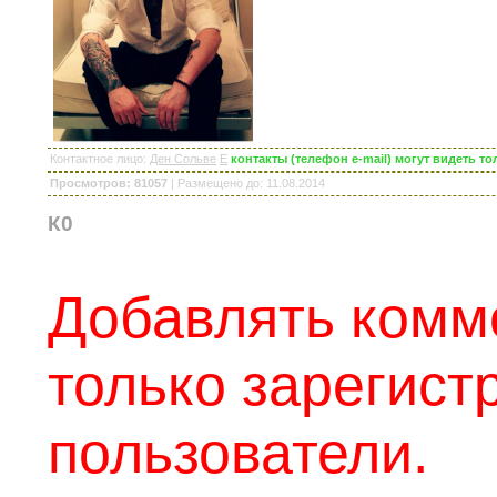
Контактное лицо
:
Ден Сольве
E
контакты (телефон e-mail) могут видеть 
Просмотров: 81057
|
Размещено до
: 11.08.2014
К0
Добавлять комм
только зарегис
пользователи.