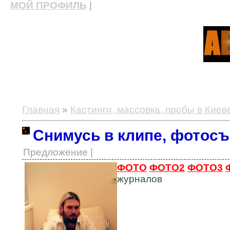
МОЙ ПРОФИЛЬ
|
актерские курсы, школа актерского мастерства
Главная
»
Кастинги, массовка, пробы в Киев
Снимусь в клипе, фотос
Предложение |
ФОТО
ФОТО2
ФОТО3
журналов