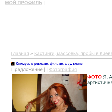
МОЙ ПРОФИЛЬ
|
актерские курсы, школа актерского мастерства
Главная
»
Кастинги, массовка, пробы в Киев
Снимусь в рекламе, фильме, шоу, клипе.
Предложение | |
Фотография
ФОТО
Я, А
артистична