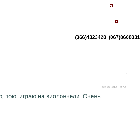
(066)4323420, (067)8608031
09.08.2013, 06:53
, пою, играю на виолончели. Очень