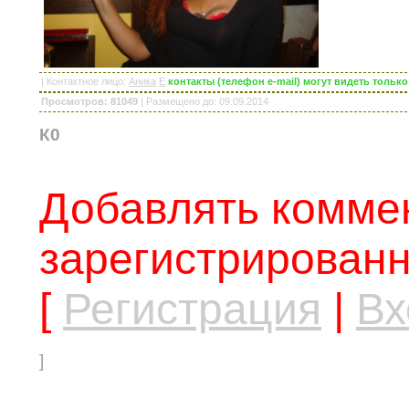
|
Контактное лицо
:
Аника
E
контакты (телефон e-mail) могут видеть толь
Просмотров: 81049
|
Размещено до
: 09.09.2014
К0
Добавлять коммен
зарегистрированн
[
Регистрация
|
Вх
]