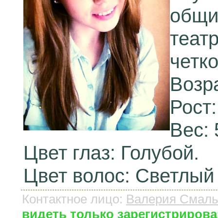
общи
теат
четко
Возра
Рост:
Вес: 
Цвет глаз: Голубой.
Цвет волос: Светлый
Контактное лицо
:
Валерия Смал
видеть только зарегистриров