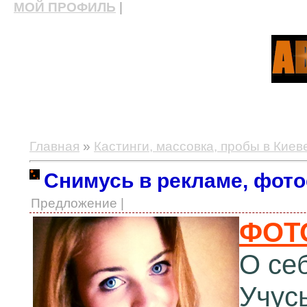
МОЙ ПРОФИЛЬ
|
актерские курсы, школа актерского мастерства
Главная
»
Кастинги, массовка, пробы в Киев
Снимусь в рекламе, фото
Предложение |
ФОТ
О се
Учус