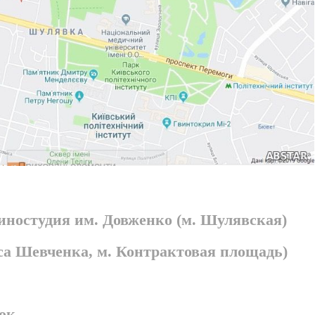
киностудия им. Довженко (м. Шулявская)
раса Шевченка, м. Контрактовая площадь)
ок