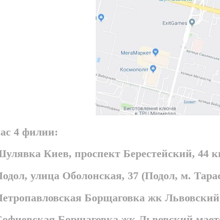
ас 4 филии:
Шулявка Киев, проспект Берестейский, 44 
Подол, улица Оболонская, 37 (Подол, м. Та
 Петропавловская Борщаговка жк Львовский
 Софиевская Борщаговка жк Львовский мает