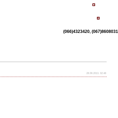
(066)4323420, (067)8608031
28.09.2013, 02:48