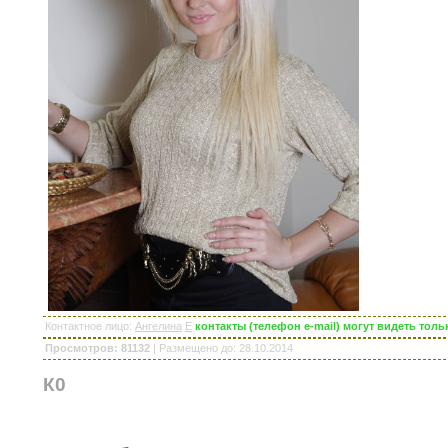
Контактное лицо
:
Ангелина
E
контакты (телефон e-mail) могут видеть то
Просмотров: 81132
|
Размещено до
: 28.10.2014
К0