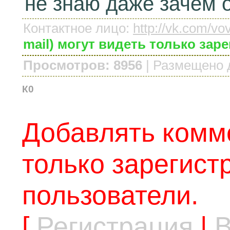
не знаю даже зачем о
Контактное лицо
:
http://vk.com/vo
mail) могут видеть только за
Просмотров: 8956
|
Размещено 
К0
Добавлять комм
только зарегис
пользователи.
[
Регистрация
|
В