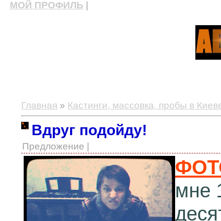
МОЙ ПРОФИЛЬ
|
актерские курсы, школа актерского мастерства
Главная
»
Кастинги, массовка, пробы в Киев
Вдруг подойду!
Предложение |
ФОТ
мне 
деся