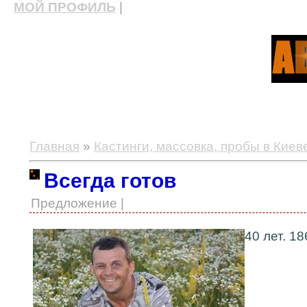
МОЙ ПРОФИЛЬ
|
актерские курсы, школа актерского мастерства
Главная
»
Кастинги, массовка, пробы в Киев
Всегда готов
Предложение |
40 лет. 186