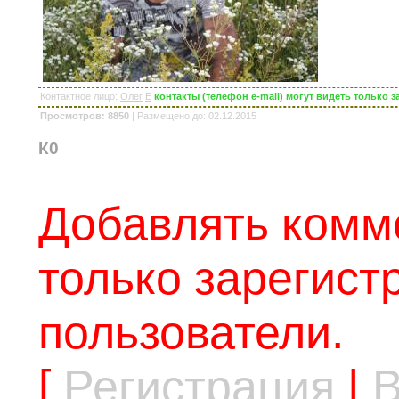
Контактное лицо
:
Олег
E
контакты (телефон e-mail) могут видеть только
Просмотров: 8850
|
Размещено до
: 02.12.2015
К0
Добавлять комм
только зарегис
пользователи.
[
Регистрация
|
В