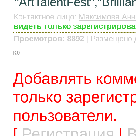
"ArtTalentFest","Brilli
Контактное лицо
:
Максимова Анн
видеть только зарегистриров
Просмотров: 8892
|
Размещено 
К0
Добавлять комм
только зарегис
пользователи.
[
Регистрация
|
В