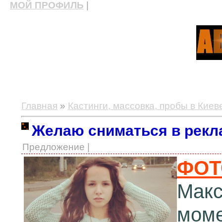
МОЙ ПРОФИЛЬ
|
актерские курсы, школа актерского мастерства
Главная
»
Кастинги, массовка, пробы в Киев
Желаю сниматься в рекл
Предложение |
ФОТ
Макс
моме