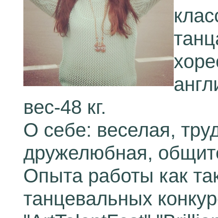
клас
танц
хоре
англ
вес-48 кг.
О себе: веселая, тру
дружелюбная, общит
Опыта работы как так
танцевальных конкур