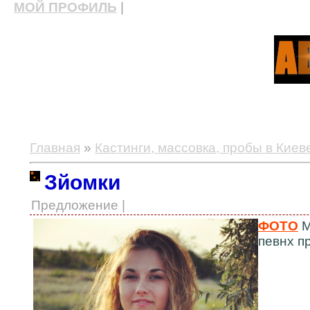
МОЙ ПРОФИЛЬ
|
актерские курсы, школа актерского мастерства
Главная
»
Кастинги, массовка, пробы в Киев
Зйомки
Предложение |
ФОТО
М
певнх пр