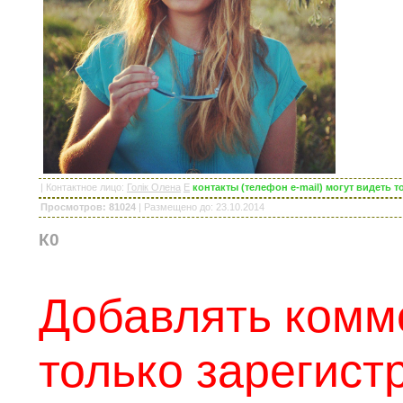
|
Контактное лицо
:
Голік Олена
E
контакты (телефон e-mail) могут видеть
Просмотров: 81024
|
Размещено до
: 23.10.2014
К0
Добавлять комм
только зарегис