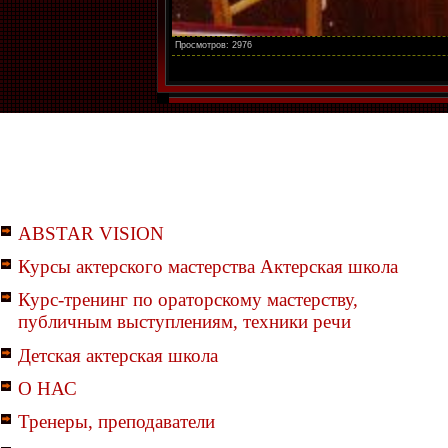
Просмотров:
2976
ABSTAR VISION
Курсы актерского мастерства Актерская школа
Курс-тренинг по ораторскому мастерству,
публичным выступлениям, техники речи
Детская актерская школа
О НАС
Тренеры, преподаватели