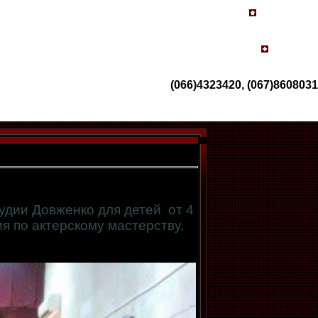
(066)4323420, (067)8608031
тудии Довженко для детей от 4
ия по актерскому мастерству,