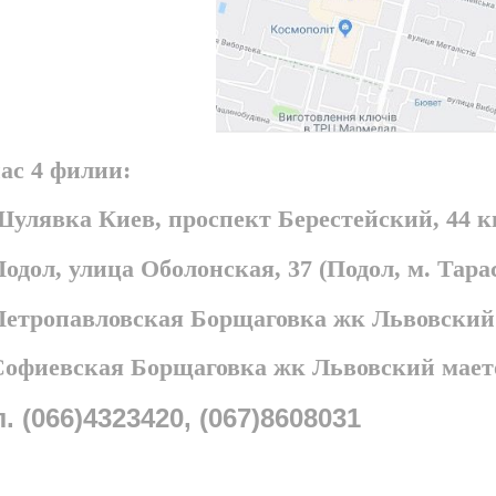
ас 4 филии:
Шулявка Киев, проспект Берестейский, 44 
Подол, улица Оболонская, 37 (Подол, м. Та
 Петропавловская Борщаговка жк Львовский
 Софиевская Борщаговка жк Львовский мает
л. (066)4323420, (067)8608031
ABSTAR ©