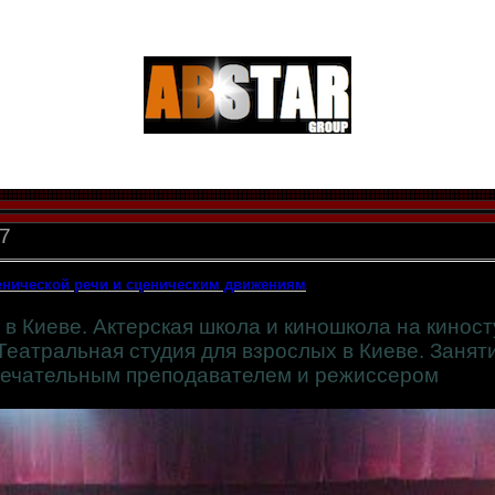
7
ценической речи и сценическим движениям
 в Киеве. Актерская школа и киношкола на кинос
 Театральная студия для взрослых в Киеве. Занят
мечательным преподавателем и режиссером