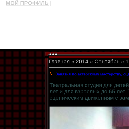
МОЙ ПРОФИЛЬ
|
актерские курсы, школа актерского мастерства
Главная
»
2014
»
Сентябрь
»
1
Занятия по актерскому мастерству, с
Театральная студия для детей
лет и для взрослых до 65 лет.
сценическим движениям с за