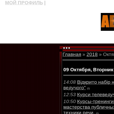
МОЙ ПРОФИЛЬ
|
актерские курсы, школа актерского мастерства
Главная
»
2018
»
Октя
09 Октября, Вторник
14:08
Відкрито набір 
ведучого"
(0)
12:53
Курси телеведу
10:50
Курсы-тренинги
мастерства публичны
техники речи.
(0)